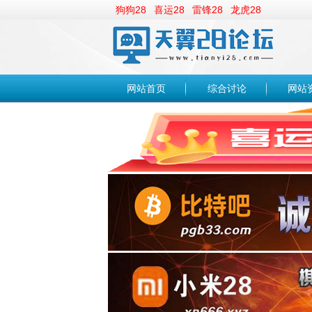
狗狗28
喜运28
雷锋28
龙虎28
网站首页
综合讨论
网站