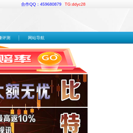
合作QQ：459680879
TG:ddyc28
赚评测
网站导航