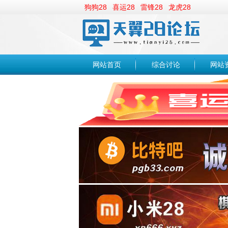
狗狗28
喜运28
雷锋28
龙虎28
网站首页
综合讨论
网站