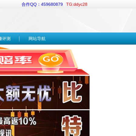
合作QQ：459680879
TG:ddyc28
赚评测
网站导航