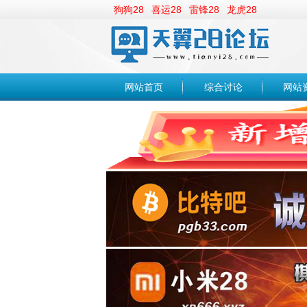
狗狗28
喜运28
雷锋28
龙虎28
网站首页
综合讨论
网站