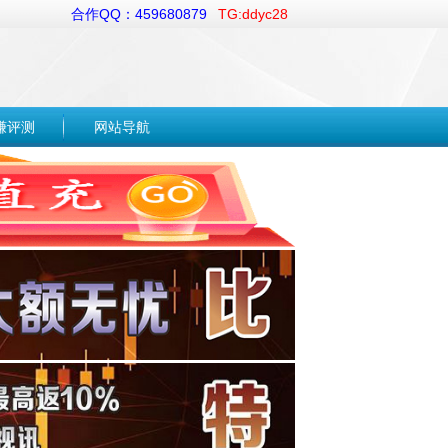
合作QQ：459680879
TG:ddyc28
赚评测
网站导航