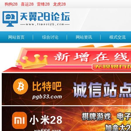
狗狗28
喜运28
雷锋28
龙虎28
网站首页
综合讨论
网站资讯
模式交流