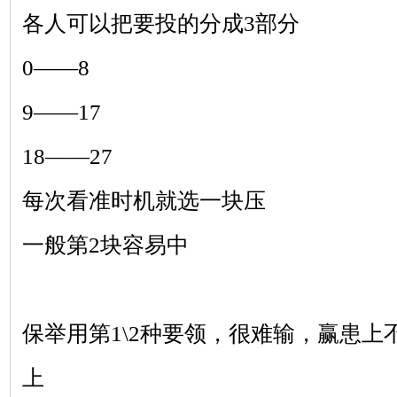
各人可以把要投的分成3部分
0——8
9——17
18——27
每次看准时机就选一块压
一般第2块容易中
保举用第1\2种要领，很难输，赢患
上