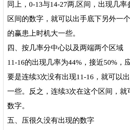
同上，0-13与14-27两,区间，出现
区间的数字，就可以出手底下另外一
的赢患上时机大一些。
四、按几率分中心以及两端两个区域
11-16的出现几率为44%，接近50
要是连续3次没有出现11-16，就可以出
一些。反之，连续3次在这个区间，就
数字。
五、压很久没有出现的数字