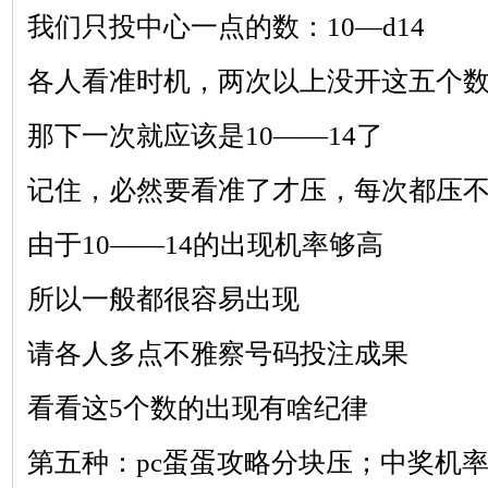
我们只投中心一点的数：10—d14
各人看准时机，两次以上没开这五个
那下一次就应该是10——14了
记住，必然要看准了才压，每次都压
由于10——14的出现机率够高
所以一般都很容易出现
请各人多点不雅察号码投注成果
看看这5个数的出现有啥纪律
第五种：pc蛋蛋攻略分块压；中奖机率