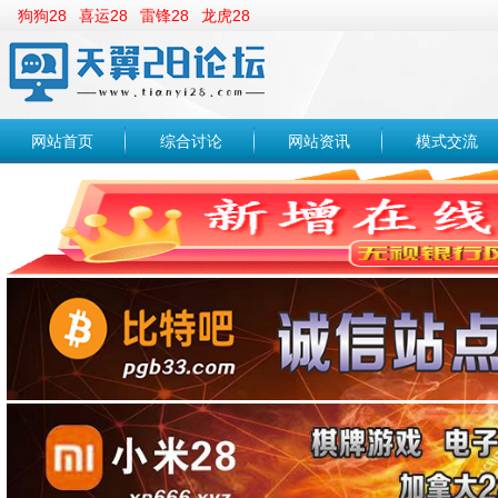
狗狗28
喜运28
雷锋28
龙虎28
网站首页
综合讨论
网站资讯
模式交流