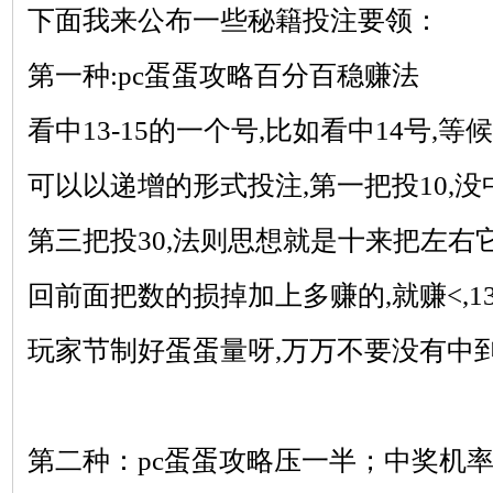
下面我来公布一些秘籍投注要领：
第一种:pc蛋蛋攻略百分百稳赚法
看中13-15的一个号,比如看中14号,
可以以递增的形式投注,第一把投10,没
第三把投30,法则思想就是十来把左右
回前面把数的损掉加上多赚的,就赚<,13
玩家节制好蛋蛋量呀,万万不要没有中到
第二种：pc蛋蛋攻略压一半；中奖机率